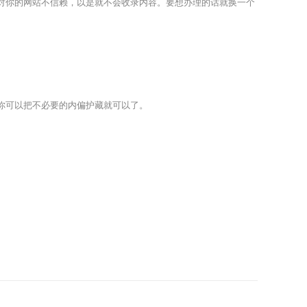
你的网站不信赖，以是就不会收录内容。要想办理的话就换一个
你可以把不必要的内偏护藏就可以了。