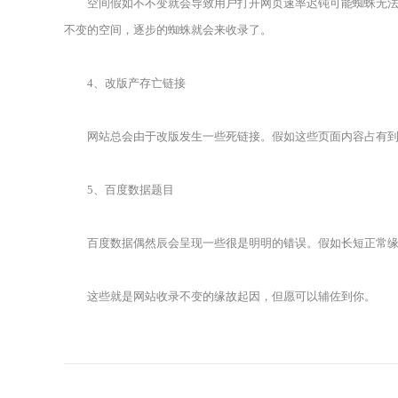
空间假如不不变就会导致用户打开网页速率迟钝可能蜘蛛无法抓
不变的空间，逐步的蜘蛛就会来收录了。
4、改版产存亡链接
网站总会由于改版发生一些死链接。假如这些页面内容占有到网
5、百度数据题目
百度数据偶然辰会呈现一些很是明明的错误。假如长短正常缘
这些就是网站收录不变的缘故起因，但愿可以辅佐到你。