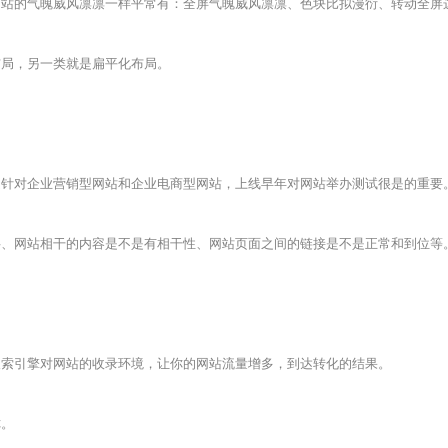
的气魄威风凛凛一样平常有：全屏气魄威风凛凛、色块比拟漫衍、转动全屏
局，另一类就是扁平化布局。
对企业营销型网站和企业电商型网站，上线早年对网站举办测试很是的重要
网站相干的内容是不是有相干性、网站页面之间的链接是不是正常和到位等
索引擎对网站的收录环境，让你的网站流量增多，到达转化的结果。
你。