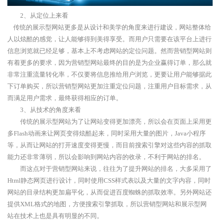
2、从定位上来看
传统的展示型网站更多是从设计和美学的角度来进行建设，网站整体给
人以炫酷的感觉，让人能够得到美得享受。而用户只需要在该平台上进行
信息浏览就已经足够，基本上不考虑网站的定位问题。然而营销型网站则
有着更多的要求，因为营销型网站最终的目的是为企业赢得订单，那么就
非常注重流量转化率，不仅要将信息推给用户浏览，更要让用户能够据此
下订单购买，所以营销型网站更加注重定位问题，注重用户目标需求，从
而满足用户需求，最终获得相应的订单。
3、从技术的角度来看
传统的展示型网站为了让网站变得更加漂亮，所以会在页面上采用更
多Flash动画来让网页变得炫酷起来，同时采用大量的图片，Java小程序
等，从而让网站的打开速度变得更慢，而目前搜索引擎对这些内容的抓取
能力还非常薄弱，所以会影响到网站内容的收录，不利于网站的排名。
而这点对于营销型网站来说，往往为了提升网站的排名，大多采用了
Html静态网页进行设计，同时使用CSS样式表以及大量的文字内容，同时
网站的目录结构更加扁平化，从而促进百度蜘蛛的抓取效率。另外网站还
提供XML格式的地图，方便搜索引擎抓取，所以营销型网站和展示型网
站在技术上也是具有明显的不同。