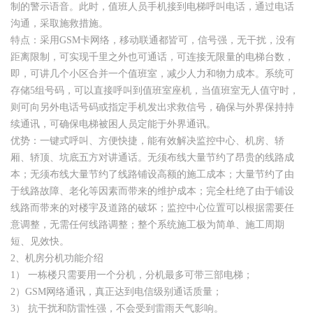
制的警示语音。此时，值班人员手机接到电梯呼叫电话，通过电话
沟通，采取施救措施。
特点：采用GSM卡网络，移动联通都皆可，信号强，无干扰，没有
距离限制，可实现千里之外也可通话，可连接无限量的电梯台数，
即，可讲几个小区合并一个值班室，减少人力和物力成本。系统可
存储5组号码，可以直接呼叫到值班室座机，当值班室无人值守时，
则可向另外电话号码或指定手机发出求救信号，确保与外界保持持
续通讯，可确保电梯被困人员定能于外界通讯。
优势：一键式呼叫、方便快捷，能有效解决监控中心、机房、轿
厢、轿顶、坑底五方对讲通话。无须布线大量节约了昂贵的线路成
本；无须布线大量节约了线路铺设高额的施工成本；大量节约了由
于线路故障、老化等因素而带来的维护成本；完全杜绝了由于铺设
线路而带来的对楼宇及道路的破坏；监控中心位置可以根据需要任
意调整，无需任何线路调整；整个系统施工极为简单、施工周期
短、见效快。
2、机房分机功能介绍
1） 一栋楼只需要用一个分机，分机最多可带三部电梯；
2）GSM网络通讯，真正达到电信级别通话质量；
3） 抗干扰和防雷性强，不会受到雷雨天气影响。