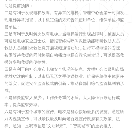
问题提前预防；
二是有利于发现电梯故障。有异常的电梯，管理中心会第一时间发
现电梯异常报警，以手机短信的方式告知使用单位、维保单位和监
管单位；
三是有利于及时解决故障电梯。当电梯运行出现故障时，被困人员
可通过电梯安全卫士或一键报警终端呼叫救援功能呼叫救助人员，
救助人员接到求救信息开启视频通话功能，进行可视电话的安抚，
被困等待救援的同时终端自动播放电梯自救求生常识，可以提高救
援效率和救援的便捷性。
四是有利于向社会发布电梯安全状况等信息。发挥社会监督和市场
优胜劣汰的机制，以市场无形之手倒逼物业、维保等单位主体责任
的落实，促进安全监管模式的创新，推动多部门综合监管机制的形
成。
五是解决监管人员少，工作任务重的矛盾。大大降低行政运行成
本，提高监管效率。
六是有利于整个城市的宣传。电梯是群众接触最多的设施。通过轿
厢内视频宣传，可以最快最及时向老百姓宣传政府有关政策、法
律、通知，是我市创建“文明城市”、“ 智慧城市”的重要推力。